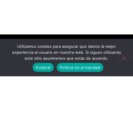
Utilizamos cookies para asegurar que damos la mejor
experiencia al usuario en nuestra web. Si sigues utilizando
este sitio asumiremos que estás de acuerdo.
Aceptar
Política de privacidad
Mastel Comunicaciones 2026. Saltillo, Coahuila, Mexico. Los
Logotipos E Imágenes De Las Marcas Son Propiedad De Sus