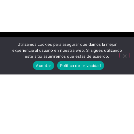
Utilizamos cookies para asegurar que damos la mejor
experiencia al usuario en nuestra web. Si sigues utilizando
este sitio asumiremos que estás de acuerdo.
Aceptar
Política de privacidad
Mastel Comunicaciones 2026. Saltillo, Coahuila, Mexico. Los
Logotipos E Imágenes De Las Marcas Son Propiedad De Sus