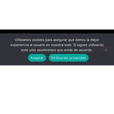
Utilizamos cookies para asegurar que damos la mejor
experiencia al usuario en nuestra web. Si sigues utilizando
este sitio asumiremos que estás de acuerdo.
Aceptar
Política de privacidad
Mastel Comunicaciones 2026. Saltillo, Coahuila, Mexico. Los
Logotipos E Imágenes De Las Marcas Son Propiedad De Sus